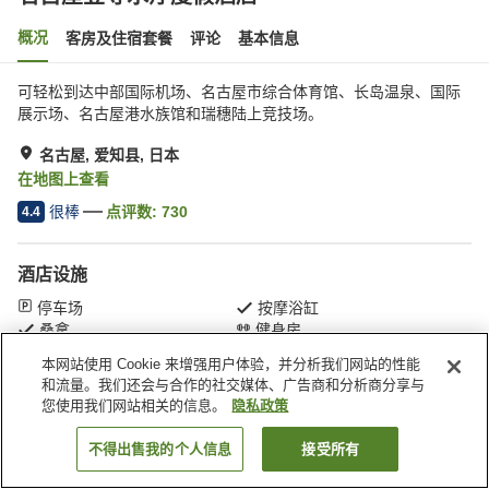
概况
客房及住宿套餐
评论
基本信息
可轻松到达中部国际机场、名古屋市综合体育馆、长岛温泉、国际
展示场、名古屋港水族馆和瑞穗陆上竞技场。
名古屋, 爱知县, 日本
在地图上查看
很棒
点评数:
730
4.4
酒店设施
停车场
按摩浴缸
桑拿
健身房
本网站使用 Cookie 来增强用户体验，并分析我们网站的性能
和流量。我们还会与合作的社交媒体、广告商和分析商分享与
首页
日本
爱知县
名古屋
名古屋笠寺水疗度假酒店
您使用我们网站相关的信息。
隐私政策
不得出售我的个人信息
接受所有
搜索客房