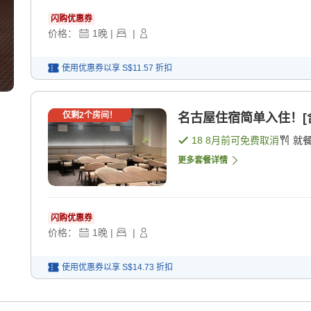
闪购优惠券
价格：
1
晚
|
|
使用优惠券以享
S$11.57
折扣
仅剩
2
个房间！
名古屋住宿简单入住！[含
18 8月
前可免费取消
就
更多套餐详情
闪购优惠券
价格：
1
晚
|
|
使用优惠券以享
S$14.73
折扣