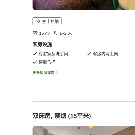
禁止抽烟
15 m²
1–2 人
客房设施
有浴室及洗手间
客房内可上网
智能马桶
更多房间详情
双床房, 禁烟 (15平米)