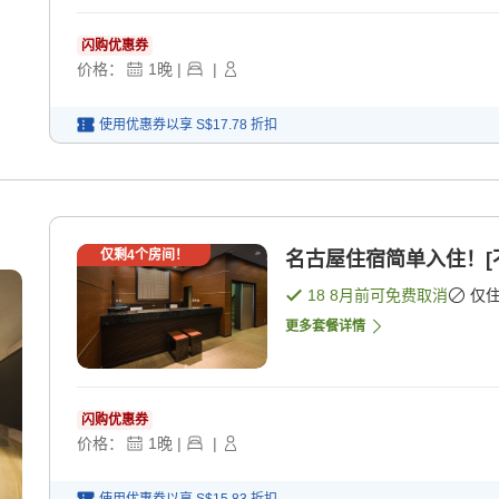
闪购优惠券
价格：
1
晚
|
|
使用优惠券以享
S$17.78
折扣
仅剩
4
个房间！
名古屋住宿简单入住！[不
18 8月
前可免费取消
仅
更多套餐详情
闪购优惠券
价格：
1
晚
|
|