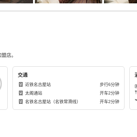
加盟店。
交通
近铁名古屋站
步行
6
分钟
太阁通站
开车
2
分钟
名铁名古屋站（名铁常滑线）
开车
2
分钟