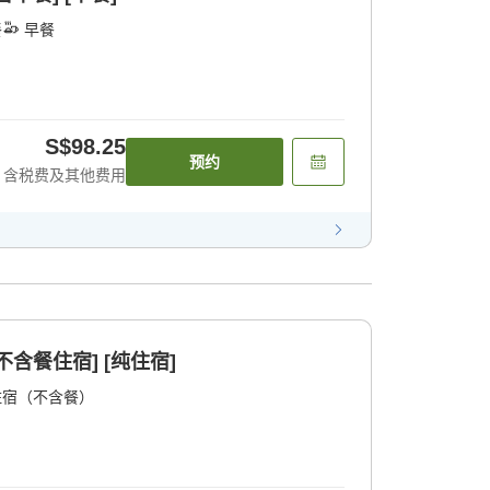
餐
早餐
S$98.25
预约
含税费及其他费用
含餐住宿] [纯住宿]
住宿（不含餐）