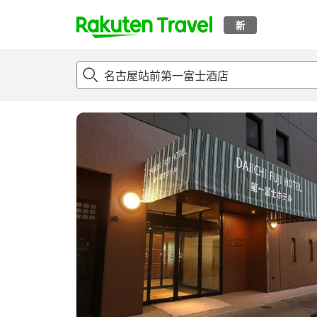
新
t
概况
客房及住宿套餐
评论
设施
o
p
P
a
g
e
_
s
e
a
r
c
h