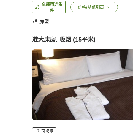
全部筛选条
价格(从低到高)
件
7
种房型
准大床房, 吸烟 (15平米)
可吸烟