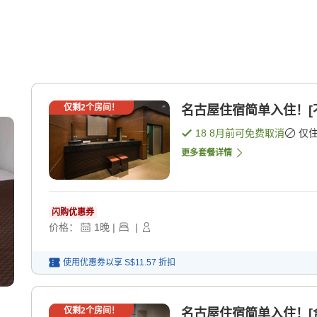
仅剩
2
个房间！
名古屋住宿简单入住！[不
18 8月
前可免费取消
仅
更多套餐详情
闪购优惠券
价格：
1
晚
|
|
使用优惠券以享
S$11.57
折扣
仅剩
2
个房间！
名古屋住宿简单入住！[含