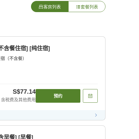
客房列表
套餐列表
含餐住宿] [纯住宿]
住宿（不含餐）
S$77.14
预约
含税费及其他费用
早餐] [早餐]