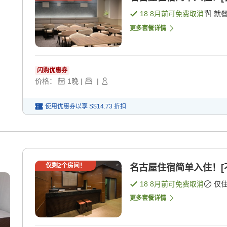
18 8月
前可免费取消
就
更多套餐详情
闪购优惠券
价格：
1
晚
|
|
使用优惠券以享
S$14.73
折扣
仅剩
2
个房间！
名古屋住宿简单入住！[不
18 8月
前可免费取消
仅
更多套餐详情