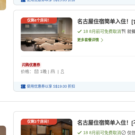
使用优惠券以享
S$15.83
折扣
仅剩
4
个房间！
名古屋住宿简单入住！[含
18 8月
前可免费取消
就
更多套餐详情
闪购优惠券
价格：
1
晚
|
|
使用优惠券以享
S$19.00
折扣
仅剩
3
个房间！
名古屋住宿简单入住！[不
18 8月
前可免费取消
仅