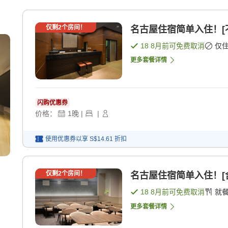
仅剩
2
个房间！
名古屋住宿简单入住！[不
18 8月
前可免费取消
仅
更多套餐详情
闪购优惠券
价格：
1
晚
|
|
使用优惠券以享
S$14.61
折扣
仅剩
2
个房间！
名古屋住宿简单入住！[含
18 8月
前可免费取消
就
更多套餐详情