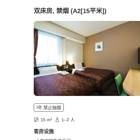
双床房, 禁烟 (A2[15平米])
禁止抽烟
15 m²
1–2 人
客房设施