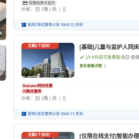
仅限信用卡支付
价格：
1
晚
|
|
使用2张优惠券以享
S$48.32
折扣
6
仅剩
2
个房间！
[基础]儿童与监护人同床
19 8月
前可免费取消
仅
更多套餐详情
Rakuten特别优惠
闪购优惠券
价格：
1
晚
|
|
使用2张优惠券以享
S$48.72
折扣
仅剩
2
个房间！
[仅限在线支付]智能办理