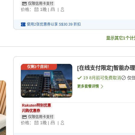
仅限信用卡支付
价格：
1
晚
|
|
使用2张优惠券以享
S$30.39
折扣
显示其它
1
个计
仅剩
3
个房间！
[在线支付限定]智能办理
19 8月
前可免费取消
仅
更多套餐详情
Rakuten特别优惠
闪购优惠券
仅限信用卡支付
价格：
1
晚
|
|