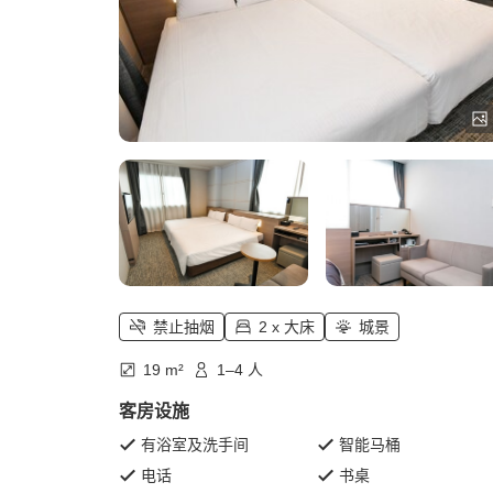
禁止抽烟
2 x 大床
城景
19 m²
1–4 人
客房设施
有浴室及洗手间
智能马桶
电话
书桌