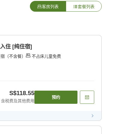
客房列表
套餐列表
入住 [纯住宿]
住宿（不含餐）
不占床儿童免费
S$118.55
预约
含税费及其他费用