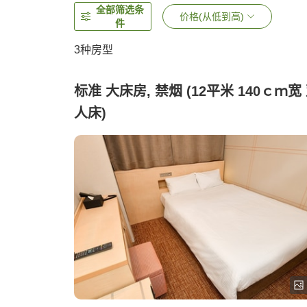
全部筛选条
价格(从低到高)
件
3
种房型
标准 大床房, 禁烟 (12平米 140ｃｍ宽
人床)