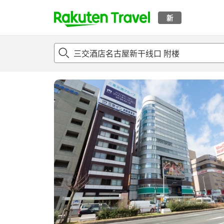
新
t
概况
客房及住宿套餐
评论
亮点
设施
o
p
P
a
g
e
_
s
e
a
r
c
h