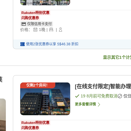
Rakuten特别优惠
闪购优惠券
仅限信用卡支付
价格：
1
晚
|
|
使用2张优惠券以享
S$46.38
折扣
显示其它
1
个计
莱
仅剩
2
个房间！
[在线支付限定]智能办理
19 8月
前可免费取消
仅
更多套餐详情
Rakuten特别优惠
闪购优惠券