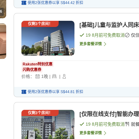
使用2张优惠券以享
S$44.42
折扣
6
仅剩
3
个房间！
[基础]儿童与监护人同床
19 8月
前可免费取消
仅
更多套餐详情
Rakuten特别优惠
闪购优惠券
价格：
1
晚
|
|
使用2张优惠券以享
S$44.81
折扣
仅剩
3
个房间！
[仅限在线支付]智能办理
19 8月
前可免费取消
就
更多套餐详情