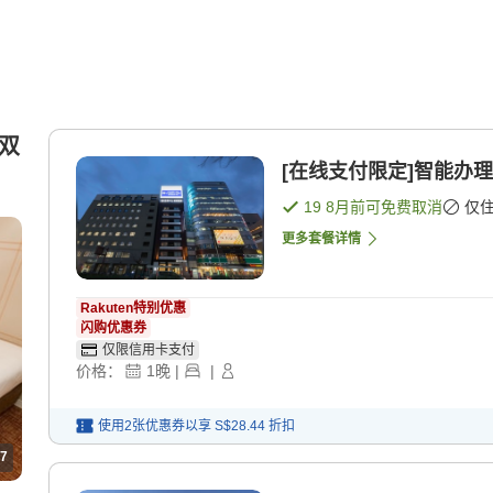
 双
[在线支付限定]智能办理
19 8月
前可免费取消
仅
更多套餐详情
Rakuten特别优惠
闪购优惠券
仅限信用卡支付
价格：
1
晚
|
|
使用2张优惠券以享
S$28.44
折扣
7