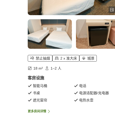
禁止抽烟
2 x 准大床
城景
18 m²
1–2 人
客房设施
智能马桶
电话
书桌
电源适配器/充电器
遮光窗帘
电热水壶
更多房间详情