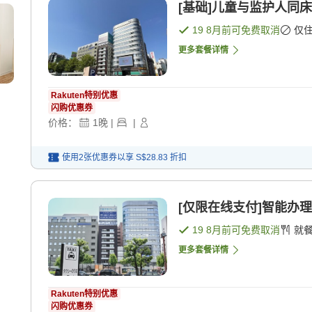
[基础]儿童与监护人同床
19 8月
前可免费取消
仅
更多套餐详情
Rakuten特别优惠
闪购优惠券
价格：
1
晚
|
|
使用2张优惠券以享
S$28.83
折扣
[仅限在线支付]智能办理
19 8月
前可免费取消
就
更多套餐详情
Rakuten特别优惠
闪购优惠券