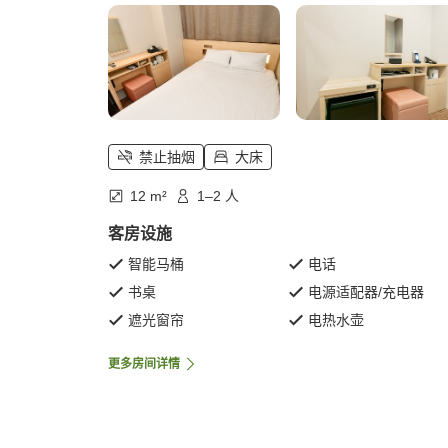
禁止抽烟
大床
12 m²
1–2 人
客房设施
智能马桶
电话
书桌
电源适配器/充电器
遮光窗帘
电热水壶
更多房间详情