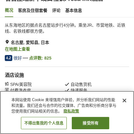
概况
客房及住宿套餐
评论
基本信息
从东海地区的据点名古屋站步行4分钟。乘坐JR、市营地铁、近铁
线、名铁线都很方便。
名古屋, 爱知县, 日本
在地图上查看
很好
点评数:
825
4.2
酒店设施
SPA/美容院
自动售货机
付费洗衣房
快递服务
本网站使用 Cookie 来增强用户体验，并分析我们网站的性能
和流量。我们还会与合作的社交媒体、广告商和分析商分享与
首页
日本
爱知县
名古屋
您使用我们网站相关的信息。
隐私政策
名古屋站新干线口相铁Fresa Inn酒店
不得出售我的个人信息
接受所有
搜索客房