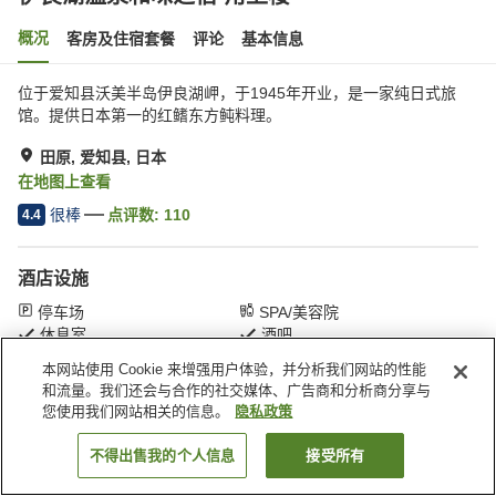
概况
客房及住宿套餐
评论
基本信息
位于爱知县沃美半岛伊良湖岬，于1945年开业，是一家纯日式旅
馆。提供日本第一的红鳍东方鲀料理。
田原, 爱知县, 日本
在地图上查看
很棒
点评数:
110
4.4
酒店设施
停车场
SPA/美容院
休息室
酒吧
本网站使用 Cookie 来增强用户体验，并分析我们网站的性能
和流量。我们还会与合作的社交媒体、广告商和分析商分享与
首页
日本
爱知县
田原
伊良湖温泉和味之宿 角上楼
您使用我们网站相关的信息。
隐私政策
不得出售我的个人信息
接受所有
搜索客房