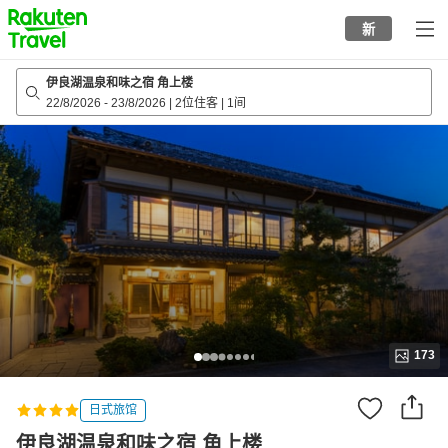
to
新
top
page
伊良湖温泉和味之宿 角上楼
22/8/2026
-
23/8/2026
|
2位住客
|
1间
173
日式旅馆
伊良湖温泉和味之宿 角上楼