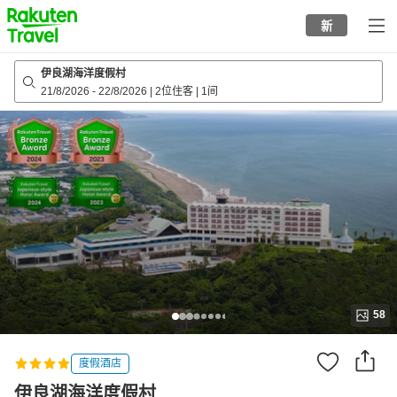
to
新
top
page
伊良湖海洋度假村
21/8/2026
-
22/8/2026
|
2位住客
|
1间
58
度假酒店
伊良湖海洋度假村