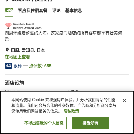
概况
客房及住宿套餐
评论
基本信息
四周环绕着蔚蓝的大海。这家度假酒店的所有客房都享有壮美海
景，
田原, 爱知县, 日本
在地图上查看
很棒
点评数:
655
4.3
酒店设施
Wi-Fi
桑拿
SPA/美容院
餐厅
本网站使用 Cookie 来增强用户体验，并分析我们网站的性能
和流量。我们还会与合作的社交媒体、广告商和分析商分享与
您使用我们网站相关的信息。
隐私政策
首页
日本
爱知县
田原
伊良湖海洋度假村
不得出售我的个人信息
接受所有
搜索客房