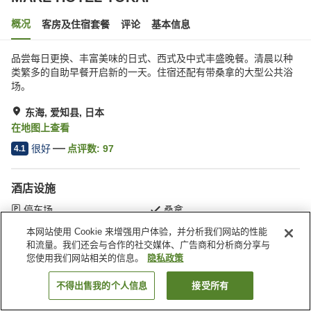
概况
客房及住宿套餐
评论
基本信息
品尝每日更换、丰富美味的日式、西式及中式丰盛晚餐。清晨以种
类繁多的自助早餐开启新的一天。住宿还配有带桑拿的大型公共浴
场。
东海, 爱知县, 日本
在地图上查看
很好
点评数:
97
4.1
酒店设施
停车场
桑拿
SPA/美容院
餐厅
本网站使用 Cookie 来增强用户体验，并分析我们网站的性能
和流量。我们还会与合作的社交媒体、广告商和分析商分享与
您使用我们网站相关的信息。
隐私政策
首页
日本
爱知县
东海
MARE HOTEL TOKAI
不得出售我的个人信息
接受所有
搜索客房