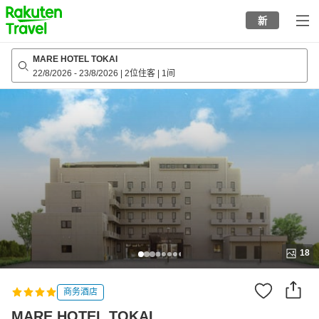
to
新
top
page
MARE HOTEL TOKAI
22/8/2026
-
23/8/2026
|
2位住客
|
1间
18
商务酒店
MARE HOTEL TOKAI