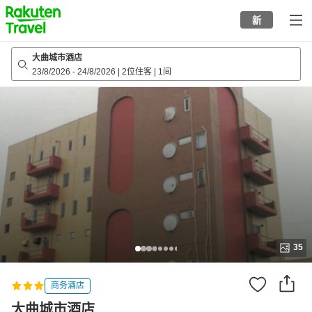
to
新
top
page
大曲城市酒店
23/8/2026
-
24/8/2026
|
2位住客
|
1间
35
商务酒店
大曲城市酒店