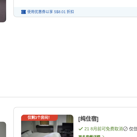
使用优惠券以享
S$8.01
折扣
仅剩
3
个房间！
[纯住宿]
21 8月
前可免费取消
仅