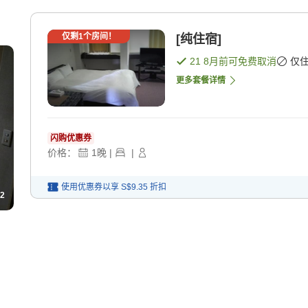
仅剩
1
个房间！
[纯住宿]
21 8月
前可免费取消
仅
更多套餐详情
闪购优惠券
价格：
1
晚
|
|
使用优惠券以享
S$9.35
折扣
2