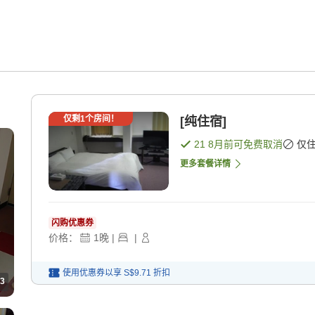
仅剩
1
个房间！
[纯住宿]
21 8月
前可免费取消
仅
更多套餐详情
闪购优惠券
价格：
1
晚
|
|
使用优惠券以享
S$9.71
折扣
3