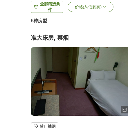
全部筛选条
价格(从低到高)
件
6
种房型
准大床房, 禁烟
禁止抽烟