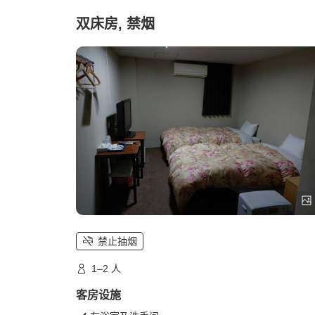
双床房, 禁烟
禁止抽烟
1–2 人
客房设施