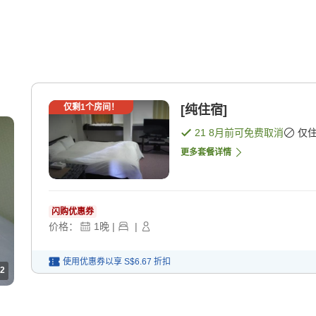
仅剩
1
个房间！
[纯住宿]
21 8月
前可免费取消
仅
更多套餐详情
闪购优惠券
价格：
1
晚
|
|
使用优惠券以享
S$6.67
折扣
2