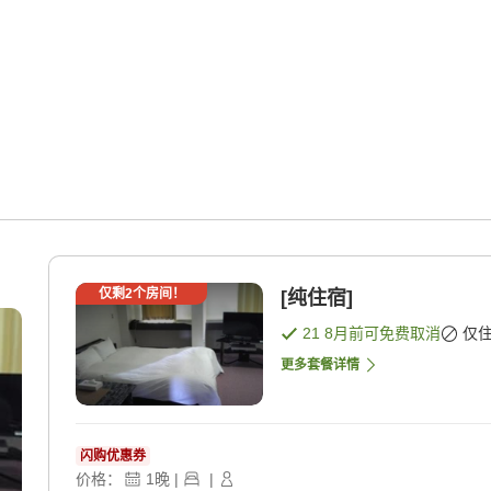
仅剩
2
个房间！
[纯住宿]
21 8月
前可免费取消
仅
更多套餐详情
闪购优惠券
价格：
1
晚
|
|