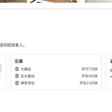
接待团体客人。
交通
大曲站
步行
7
分钟
北大曲站
开车
9
分钟
神宫寺站
开车
13
分钟