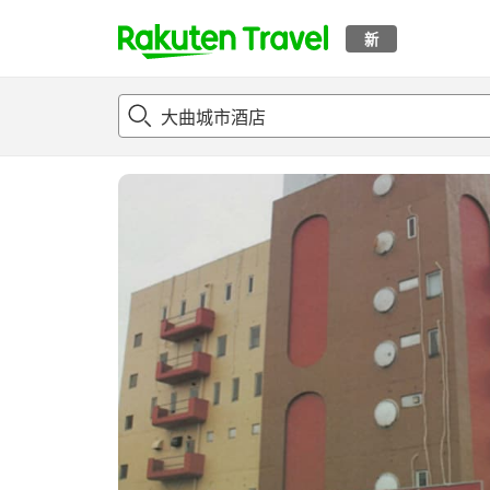
新
t
概况
客房及住宿套餐
评论
设施
o
p
P
a
g
e
_
s
e
a
r
c
h