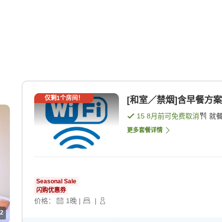
仅剩
1
个房间！
[和室／禁烟]含早餐方案
15 8月
前可免费取消
就
更多套餐详情
Seasonal Sale
闪购优惠券
价格：
1
晚
|
|
2