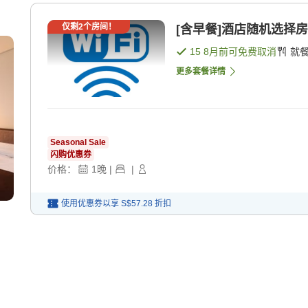
仅剩
2
个房间！
[含早餐]酒店随机选择房
15 8月
前可免费取消
就
更多套餐详情
Seasonal Sale
闪购优惠券
价格：
1
晚
|
|
使用优惠券以享
S$57.28
折扣