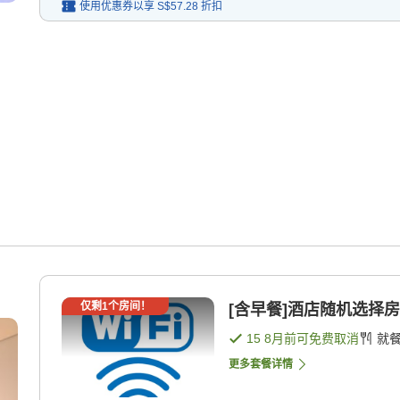
使用优惠券以享
S$57.28
折扣
仅剩
1
个房间！
[含早餐]酒店随机选择房
15 8月
前可免费取消
就
更多套餐详情