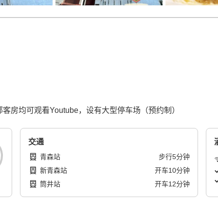
部客房均可观看Youtube，设有大型停车场（预约制）
交通
青森站
步行
5
分钟
新青森站
开车
10
分钟
筒井站
开车
12
分钟