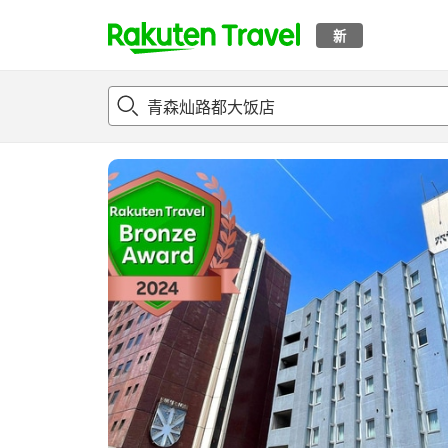
新
t
概况
客房及住宿套餐
评论
设施
o
p
P
a
g
e
_
s
e
a
r
c
h