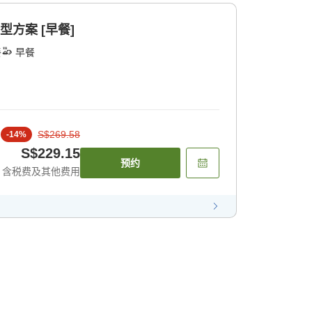
型方案 [早餐]
餐
早餐
S$269.58
-
14
%
S$229.15
预约
含税费及其他费用