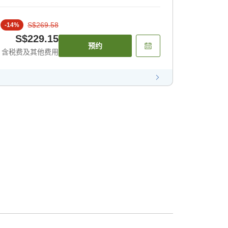
S$269.58
-
14
%
S$229.15
预约
含税费及其他费用