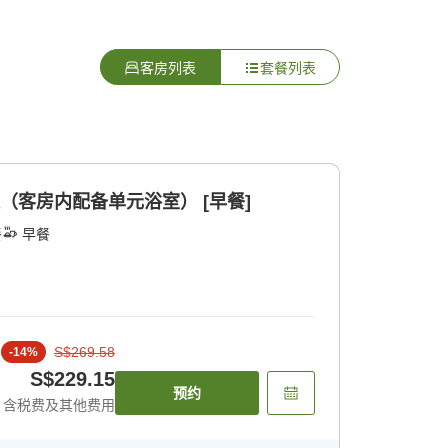
客房列表
套餐列表
（客房内配备单元浴室） [早餐]
餐
早餐
S$269.58
-
14
%
S$229.15
预约
含税费及其他费用