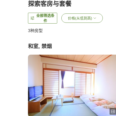
探索客房与套餐
全部筛选条
价格(从低到高)
件
3
种房型
和室, 禁烟