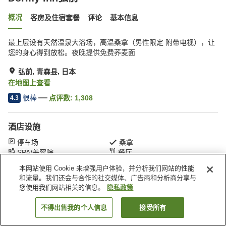
概况
客房及住宿套餐
评论
基本信息
最上层设有天然温泉大浴场，高温桑拿（男性限定 附带电视），让
您的身心得到放松。夜晚提供免费荞麦面
弘前, 青森县, 日本
在地图上查看
很棒
点评数:
1,308
4.3
酒店设施
停车场
桑拿
SPA/美容院
餐厅
本网站使用 Cookie 来增强用户体验，并分析我们网站的性能
和流量。我们还会与合作的社交媒体、广告商和分析商分享与
首页
日本
青森县
弘前
Dormy Inn弘前
您使用我们网站相关的信息。
隐私政策
不得出售我的个人信息
接受所有
搜索客房