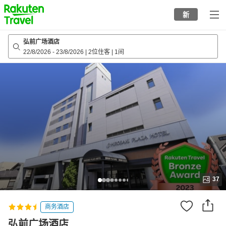
to
新
top
page
弘前广场酒店
22/8/2026
-
23/8/2026
|
2位住客
|
1间
37
商务酒店
弘前广场酒店