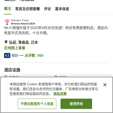
概况
客房及住宿套餐
评论
基本信息
Wi-Fi增强升级于2020年9月30日完成！附近有两家便利店，酒店内
有投币式洗衣机，十分方便。
弘前, 青森县, 日本
在地图上查看
很好
点评数:
950
4.1
酒店设施
停车场
餐厅
自动售货机
会议室
本网站使用 Cookie 来增强用户体验，并分析我们网站的性能
和流量。我们还会与合作的社交媒体、广告商和分析商分享与
您使用我们网站相关的信息。
隐私政策
首页
日本
青森县
弘前
弘前广场酒店
不得出售我的个人信息
接受所有
搜索客房