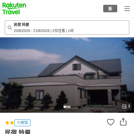
to
新
top
page
民宿 铃屋
20/8/2026
-
21/8/2026
|
2位住客
|
1间
3
小旅馆
民宿 铃屋