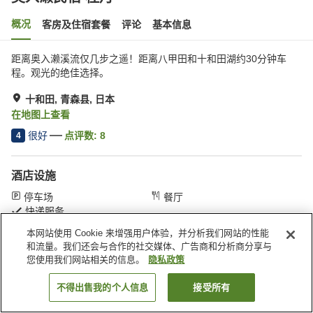
概况
客房及住宿套餐
评论
基本信息
距离奥入濑溪流仅几步之遥！距离八甲田和十和田湖约30分钟车
程。观光的绝佳选择。
十和田, 青森县, 日本
在地图上查看
很好
点评数:
8
4
酒店设施
停车场
餐厅
快递服务
本网站使用 Cookie 来增强用户体验，并分析我们网站的性能
和流量。我们还会与合作的社交媒体、广告商和分析商分享与
首页
日本
青森县
十和田
奥入濑民宿 桂月
您使用我们网站相关的信息。
隐私政策
不得出售我的个人信息
接受所有
搜索客房