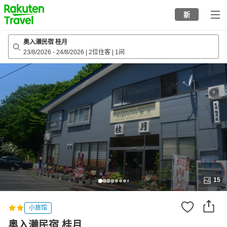
to
新
top
page
奥入濑民宿 桂月
23/8/2026
-
24/8/2026
|
2位住客
|
1间
15
小旅馆
奥入濑民宿 桂月