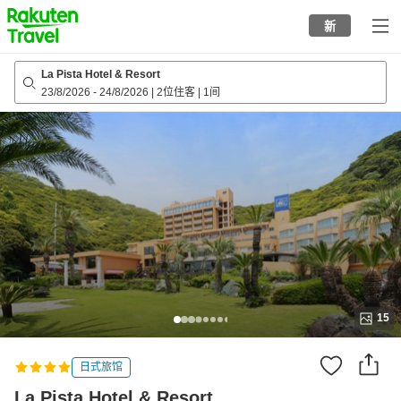
to
新
top
page
La Pista Hotel & Resort
23/8/2026
-
24/8/2026
|
2位住客
|
1间
15
日式旅馆
La Pista Hotel & Resort