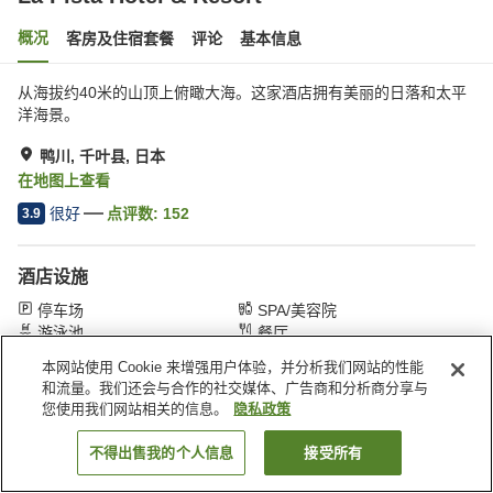
概况
客房及住宿套餐
评论
基本信息
从海拔约40米的山顶上俯瞰大海。这家酒店拥有美丽的日落和太平
洋海景。
鸭川, 千叶县, 日本
在地图上查看
很好
点评数:
152
3.9
酒店设施
停车场
SPA/美容院
游泳池
餐厅
本网站使用 Cookie 来增强用户体验，并分析我们网站的性能
和流量。我们还会与合作的社交媒体、广告商和分析商分享与
首页
日本
千叶县
鸭川
La Pista Hotel & Resort
您使用我们网站相关的信息。
隐私政策
不得出售我的个人信息
接受所有
搜索客房