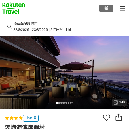
to
新
top
page
汤海海滨度假村
22/8/2026
-
23/8/2026
|
2位住客
|
1间
148
小旅馆
汤海海滨度假村