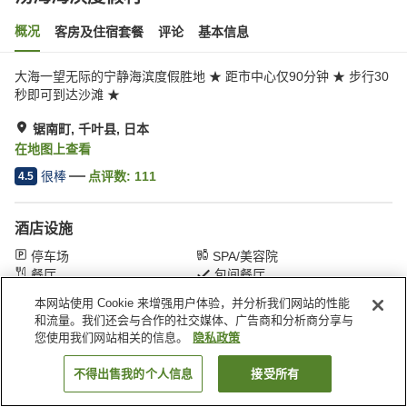
概况
客房及住宿套餐
评论
基本信息
大海一望无际的宁静海滨度假胜地 ★ 距市中心仅90分钟 ★ 步行30
秒即可到达沙滩 ★
锯南町, 千叶县, 日本
在地图上查看
很棒
点评数:
111
4.5
酒店设施
停车场
SPA/美容院
餐厅
包间餐厅
本网站使用 Cookie 来增强用户体验，并分析我们网站的性能
和流量。我们还会与合作的社交媒体、广告商和分析商分享与
首页
日本
千叶县
锯南町
汤海海滨度假村
您使用我们网站相关的信息。
隐私政策
不得出售我的个人信息
接受所有
搜索客房