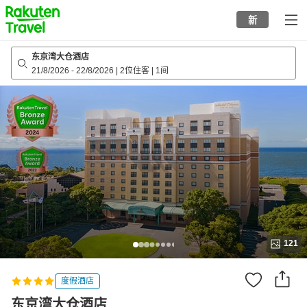
to
新
top
page
东京湾大仓酒店
21/8/2026
-
22/8/2026
|
2位住客
|
1间
121
度假酒店
东京湾大仓酒店