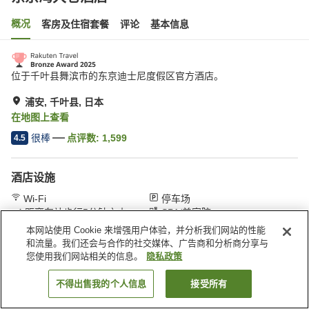
概况
客房及住宿套餐
评论
基本信息
位于千叶县舞滨市的东京迪士尼度假区官方酒店。
浦安, 千叶县, 日本
在地图上查看
很棒
点评数:
1,599
4.5
酒店设施
Wi-Fi
停车场
距离车站步行5分钟之内
SPA/美容院
本网站使用 Cookie 来增强用户体验，并分析我们网站的性能
和流量。我们还会与合作的社交媒体、广告商和分析商分享与
首页
日本
千叶县
浦安
东京湾大仓酒店
您使用我们网站相关的信息。
隐私政策
不得出售我的个人信息
接受所有
搜索客房