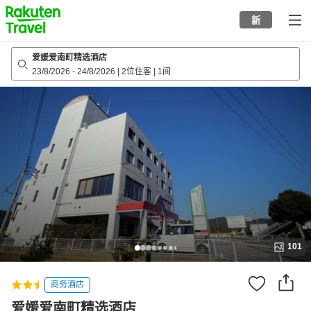
to
新
top
page
爱媛爱南町精选酒店
23/8/2026
-
24/8/2026
|
2位住客
|
1间
101
商务酒店
爱媛爱南町精选酒店