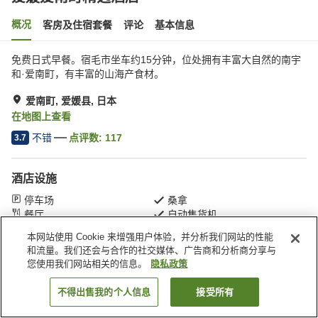
概况
客房及住宿套餐
评论
基本信息
免费日式早餐。宿毛市坐车约15分钟，位处拥有丰富大自然的南宇
和·爱南町，有丰富的山海产食材。
爱南町, 爱媛县, 日本
在地图上查看
不错
点评数:
117
3.7
酒店设施
停车场
桑拿
餐厅
自动售货机
本网站使用 Cookie 来增强用户体验，并分析我们网站的性能
和流量。我们还会与合作的社交媒体、广告商和分析商分享与
首页
日本
爱媛县
爱南町
爱媛爱南町精选酒店
您使用我们网站相关的信息。
隐私政策
不得出售我的个人信息
接受所有
搜索客房