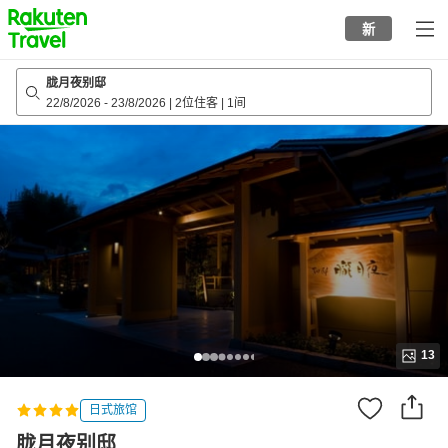
to
新
top
page
胧月夜别邸
22/8/2026
-
23/8/2026
|
2位住客
|
1间
13
日式旅馆
胧月夜别邸