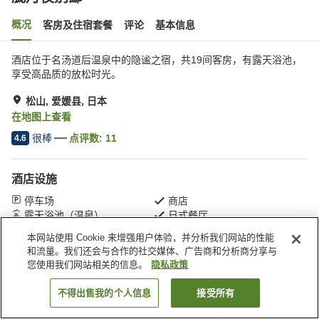
概况
客房及住宿套餐
评论
基本信息
酒店位于名汤道后温泉中的隐谧之宿，共19间客房，有露天浴池，
享受高品质的放松时光。
松山, 爱媛县, 日本
在地图上查看
很棒
点评数:
11
4.6
酒店设施
停车场
商店
露天浴池（温泉）
日式餐厅
本网站使用 Cookie 来增强用户体验，并分析我们网站的性能
和流量。我们还会与合作的社交媒体、广告商和分析商分享与
首页
日本
爱媛县
松山
胧月夜别邸
您使用我们网站相关的信息。
隐私政策
不得出售我的个人信息
接受所有
搜索客房