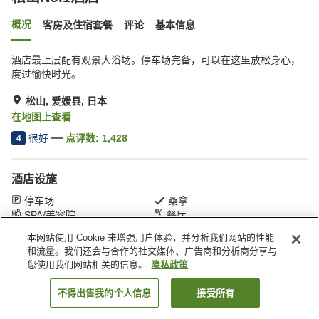
概况
客房及住宿套餐
评论
基本信息
酒店最上层配有观景大浴场。停车场完备，可以在这里放松身心，
度过愉快时光。
松山, 爱媛县, 日本
在地图上查看
很好
点评数:
1,428
4
酒店设施
停车场
桑拿
SPA/美容院
餐厅
本网站使用 Cookie 来增强用户体验，并分析我们网站的性能
和流量。我们还会与合作的社交媒体、广告商和分析商分享与
首页
日本
爱媛县
松山
松山No.1酒店
您使用我们网站相关的信息。
隐私政策
不得出售我的个人信息
接受所有
搜索客房