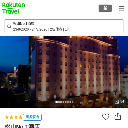
to
新
top
page
松山No.1酒店
23/8/2026
-
24/8/2026
|
2位住客
|
1间
54
商务酒店
松山No.1酒店