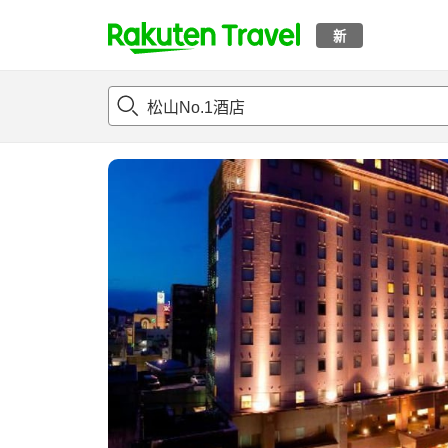
新
t
概况
客房及住宿套餐
评论
亮点
设施
o
p
P
a
g
e
_
s
e
a
r
c
h