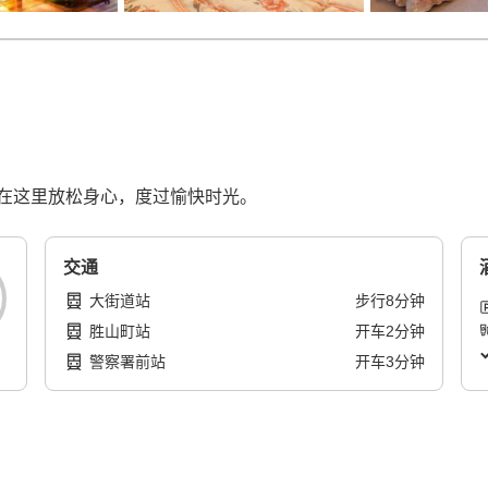
在这里放松身心，度过愉快时光。
交通
大街道站
步行
8
分钟
胜山町站
开车
2
分钟
警察署前站
开车
3
分钟