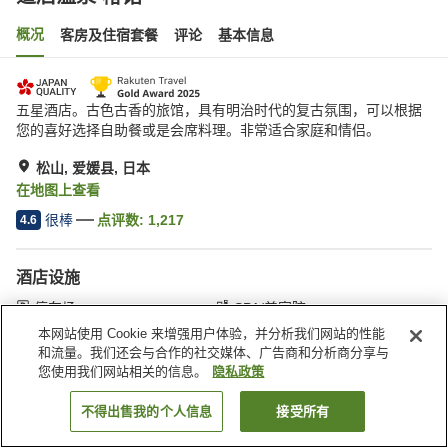
概况
客房及住宿套餐
评论
基本信息
五星酒店。古色古香的旅馆，具有明治时代的复古氛围，可以根据
您的喜好选择自助餐或是会席料理。非常适合家庭和情侣。
松山, 爱媛县, 日本
在地图上查看
很棒
点评数:
1,217
4.6
酒店设施
停车场
SPA/美容院
休息室
咖啡厅
本网站使用 Cookie 来增强用户体验，并分析我们网站的性能
和流量。我们还会与合作的社交媒体、广告商和分析商分享与
您使用我们网站相关的信息。
隐私政策
首页
日本
爱媛县
松山
道后温泉 椿馆
不得出售我的个人信息
接受所有
搜索客房