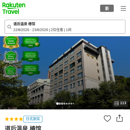
to
新
top
page
道后温泉 椿馆
22/8/2026
-
23/8/2026
|
2位住客
|
1间
113
日式旅馆
道后温泉 椿馆