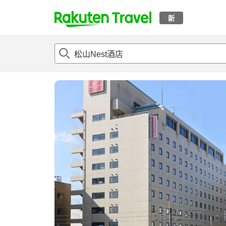
新
t
概况
客房及住宿套餐
评论
亮点
设施
o
p
P
a
g
e
_
s
e
a
r
c
h