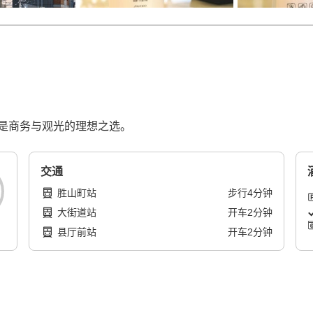
是商务与观光的理想之选。
交通
胜山町站
步行
4
分钟
大街道站
开车
2
分钟
县厅前站
开车
2
分钟