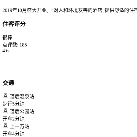
2019年10月盛大开业。“对人和环境友善的酒店”提供舒适的住
住客评分
很棒
点评数:
185
4.6
交通
道后温泉站
步行
5
分钟
道后公园站
开车
2
分钟
上一万站
开车
4
分钟