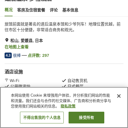
概况
客房及住宿套餐
评论
基本信息
旅馆前面就是著名的道后温泉本馆和少爷列车！地理位置优越，前
往市区十分便捷，非常适合商务和观光。
松山, 爱媛县, 日本
在地图上查看
很棒
点评数:
297
4.3
酒店设施
Wi-Fi
自动售货机
公用微波炉
日式餐厅
本网站使用 Cookie 来增强用户体验，并分析我们网站的性能
和流量。我们还会与合作的社交媒体、广告商和分析商分享与
首页
日本
爱媛县
松山
道后温泉 多格酒店
您使用我们网站相关的信息。
隐私政策
不得出售我的个人信息
接受所有
搜索客房