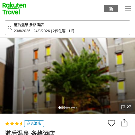
to
新
top
page
道后温泉 多格酒店
23/8/2026
-
24/8/2026
|
2位住客
|
1间
27
商务酒店
道后温泉 多格酒店