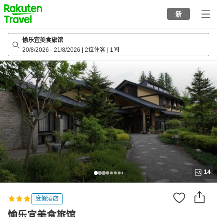
to
新
top
page
愉乐宜美食旅馆
20/8/2026
-
21/8/2026
|
2位住客
|
1间
14
度假酒店
愉乐宜美食旅馆