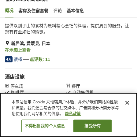
概况
客房及住宿套餐
评论
基本信息
提供以别子山的食材为原料精心烹饪的料理，提供周到的服务，让
您有宾至如归的感觉。
新居滨, 爱媛县, 日本
在地图上查看
很棒
点评数:
11
4.6
酒店设施
停车场
餐厅
咖啡厅
自动售货机
本网站使用 Cookie 来增强用户体验，并分析我们网站的性能
和流量。我们还会与合作的社交媒体、广告商和分析商分享与
首页
日本
爱媛县
新居滨
愉乐宜美食旅馆
您使用我们网站相关的信息。
隐私政策
不得出售我的个人信息
接受所有
搜索客房