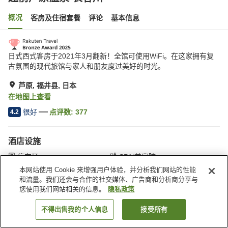
概况
客房及住宿套餐
评论
基本信息
日式西式客房于2021年3月翻新！全馆可使用WiFi。在这家拥有复
古氛围的现代旅馆与家人和朋友度过美好的时光。
芦原, 福井县, 日本
在地图上查看
很好
点评数:
377
4.2
酒店设施
停车场
SPA/美容院
休息室
自动售货机
本网站使用 Cookie 来增强用户体验，并分析我们网站的性能
和流量。我们还会与合作的社交媒体、广告商和分析商分享与
您使用我们网站相关的信息。
隐私政策
首页
日本
福井县
芦原
越前芦原温泉 长谷川
不得出售我的个人信息
接受所有
搜索客房