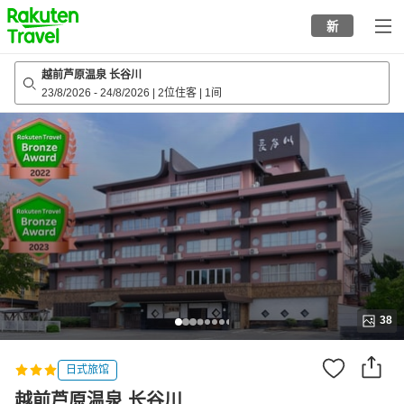
to
新
top
page
越前芦原温泉 长谷川
23/8/2026
-
24/8/2026
|
2位住客
|
1间
38
日式旅馆
越前芦原温泉 长谷川