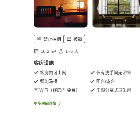
禁止抽烟
被褥
16.2 m²
1–5 人
客房设施
客房内可上网
仅有洗手间无浴室
智能马桶
阳台/露台
WiFi（客房内 免费）
干湿分离式卫生间
更多房间详情