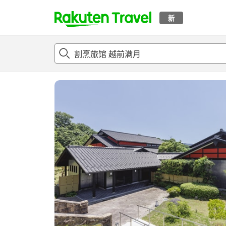
新
t
概况
客房及住宿套餐
评论
设施
o
p
P
a
g
e
_
s
e
a
r
c
h