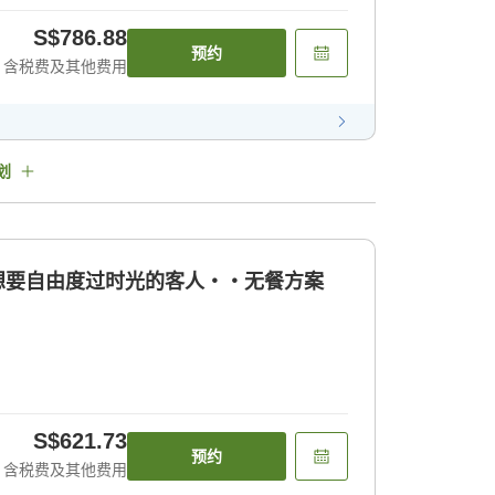
S$786.88
预约
含税费及其他费用
划
 想要自由度过时光的客人・・无餐方案
S$621.73
预约
含税费及其他费用