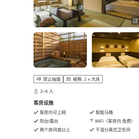
禁止抽烟
被褥, 2 x 大床
2–6 人
客房设施
客房内可上网
智能马桶
阳台/露台
WiFi（客房内 免费）
两个房间或以上
干湿分离式卫生间