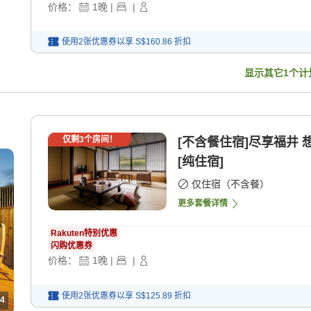
价格：
1
晚
|
|
使用2张优惠券以享
S$160.86
折扣
显示其它
1
个计
仅剩
3
个房间！
[不含餐住宿]尽享福井
[纯住宿]
仅住宿（不含餐）
更多套餐详情
Rakuten特别优惠
闪购优惠券
价格：
1
晚
|
|
使用2张优惠券以享
S$125.89
折扣
4