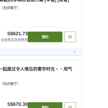
载]四季缤纷会席方案 [早餐] [晚餐]
（包间餐厅）
S$621.73
预约
含税费及其他费用
人一起度过令人难忘的奢华时光・・用气
（包间餐厅）
S$670.30
预约