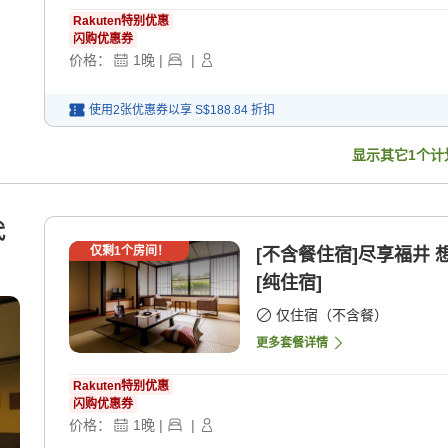
Rakuten特别优惠
闪购优惠券
价格：
1
晚
|
|
使用2张优惠券以享
S$188.84
折扣
显示其它
1
个计
代
仅剩
1
个房间！
[不含餐住宿]尽享福井
[纯住宿]
仅住宿（不含餐）
更多套餐详情
Rakuten特别优惠
闪购优惠券
价格：
1
晚
|
|