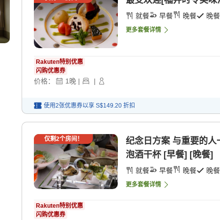
最受欢迎[福井时令美味满
就餐
早餐
晚餐
晚餐
更多套餐详情
Rakuten特别优惠
闪购优惠券
价格：
1
晚
|
|
使用2张优惠券以享
S$149.20
折扣
仅剩
2
个房间！
纪念日方案 与重要的
泡酒干杯 [早餐] [晚餐]
就餐
早餐
晚餐
晚餐
更多套餐详情
Rakuten特别优惠
闪购优惠券