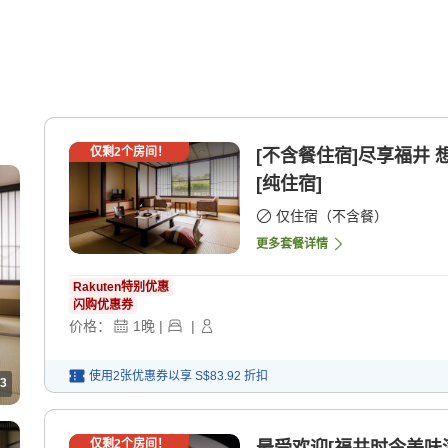
仅剩
2
个房间！
[不含餐住宿]尽享福井
[纯住宿]
仅住宿（不含餐）
更多套餐详情
Rakuten特别优惠
闪购优惠券
价格：
1
晚
|
|
使用2张优惠券以享
S$83.92
折扣
3
仅剩
2
个房间！