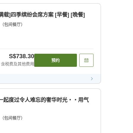
载]四季缤纷会席方案 [早餐] [晚餐]
（包间餐厅）
S$738.30
预约
含税费及其他费用
人一起度过令人难忘的奢华时光・・用气
（包间餐厅）