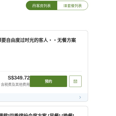
客房列表
套餐列表
 想要自由度过时光的客人・・无餐方案
S$349.72
预约
含税费及其他费用