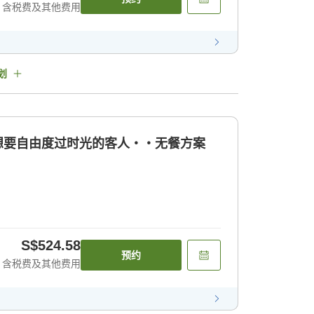
含税费及其他费用
划
 想要自由度过时光的客人・・无餐方案
S$524.58
预约
含税费及其他费用