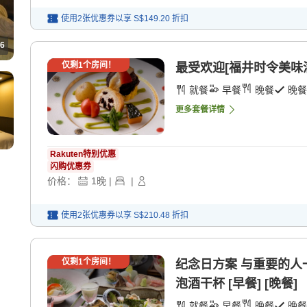
使用2张优惠券以享
S$149.20
折扣
6
仅剩
1
个房间！
最受欢迎[福井时令美味满
就餐
早餐
晚餐
晚餐
更多套餐详情
Rakuten特别优惠
闪购优惠券
价格：
1
晚
|
|
使用2张优惠券以享
S$210.48
折扣
仅剩
1
个房间！
纪念日方案 与重要的
泡酒干杯 [早餐] [晚餐]
就餐
早餐
晚餐
晚餐