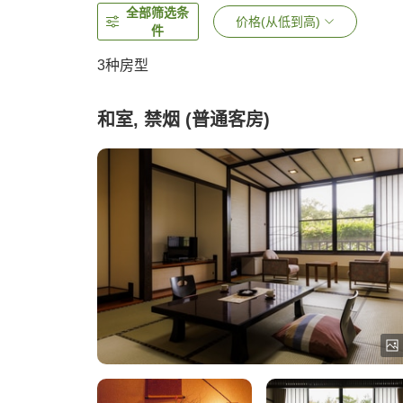
全部筛选条
价格(从低到高)
件
3
种房型
和室, 禁烟 (普通客房)