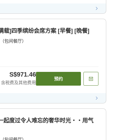
载]四季缤纷会席方案 [早餐] [晚餐]
（包间餐厅）
S$971.46
预约
含税费及其他费用
人一起度过令人难忘的奢华时光・・用气
（包间餐厅）