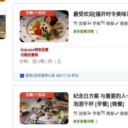
仅剩
3
个房间！
最受欢迎[福井时令美味满
就餐
早餐
晚餐
晚餐
更多套餐详情
Rakuten特别优惠
闪购优惠券
价格：
1
晚
|
|
使用2张优惠券以享
S$177.18
折扣
仅剩
3
个房间！
纪念日方案 与重要的
泡酒干杯 [早餐] [晚餐]
就餐
早餐
晚餐
晚餐
更多套餐详情