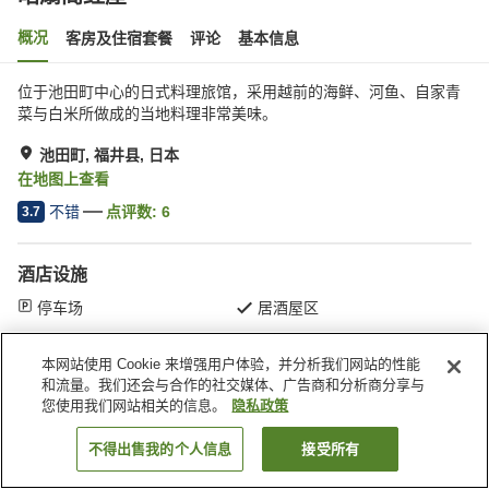
概况
客房及住宿套餐
评论
基本信息
位于池田町中心的日式料理旅馆，采用越前的海鲜、河鱼、自家青
菜与白米所做成的当地料理非常美味。
池田町, 福井县, 日本
在地图上查看
不错
点评数:
6
3.7
酒店设施
停车场
居酒屋区
本网站使用 Cookie 来增强用户体验，并分析我们网站的性能
首页
日本
福井县
池田町
昭扇阁红屋
和流量。我们还会与合作的社交媒体、广告商和分析商分享与
您使用我们网站相关的信息。
隐私政策
不得出售我的个人信息
接受所有
搜索客房