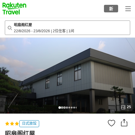
to
新
top
page
昭扇阁红屋
22/8/2026
-
23/8/2026
|
2位住客
|
1间
25
日式旅馆
昭扇阁红屋