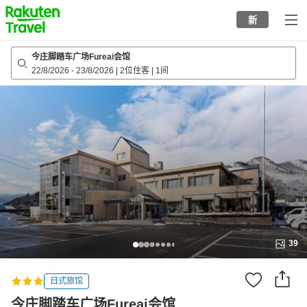
to
新
top
page
今庄脚踏车广场Fureai会馆
22/8/2026
-
23/8/2026
|
2位住客
|
1间
39
日式旅馆
今庄脚踏车广场Fureai会馆