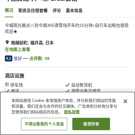
概况
客房及住宿套餐
评论
基本信息
今城观光据点☆到今城365滑雪场开车约15分钟♪自行车出租也很受
欢迎★
南越前町, 福井县, 日本
在地图上查看
很好
点评数:
49
4.1
酒店设施
停车场
自动售货机
商店
滑雪设备干燥室
本网站使用 Cookie 来增强用户体验，并分析我们网站的性能
和流量。我们还会与合作的社交媒体、广告商和分析商分享与
首页
日本
福井县
南越前町
今庄脚踏车广场Fureai会馆
您使用我们网站相关的信息。
隐私政策
不得出售我的个人信息
接受所有
搜索客房