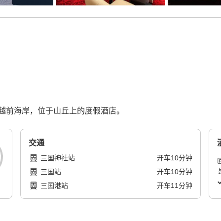
越前海岸，位于山丘上的度假酒店。
交通
三国神社站
开车
10
分钟
三国站
开车
10
分钟
三国港站
开车
11
分钟