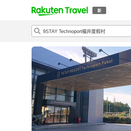
新
t
概况
客房及住宿套餐
评论
设施
o
p
P
a
g
e
_
s
e
a
r
c
h