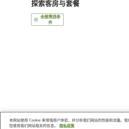
探索客房与套餐
全部筛选条
件
本网站使用 Cookie 来增强用户体验，并分析我们网站的性能和流量
首页
日本
福井县
坂井
9STAY Technoport
您使用我们网站相关的信息。
隐私政策