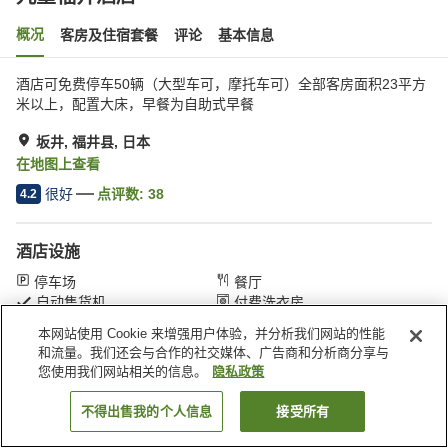
概况
客房及住宿套餐
评论
基本信息
酒店可免费停车50辆（大型车可，摩托车可）全部客房面积23平方
米以上，配置大床，早餐为自助式早餐
坂井, 福井县, 日本
在地图上查看
很好
点评数:
38
4.2
酒店设施
停车场
餐厅
自动售货机
付费洗衣房
本网站使用 Cookie 来增强用户体验，并分析我们网站的性能
和流量。我们还会与合作的社交媒体、广告商和分析商分享与
首页
日本
福井县
坂井
九重福井酒店
您使用我们网站相关的信息。
隐私政策
不得出售我的个人信息
接受所有
搜索客房