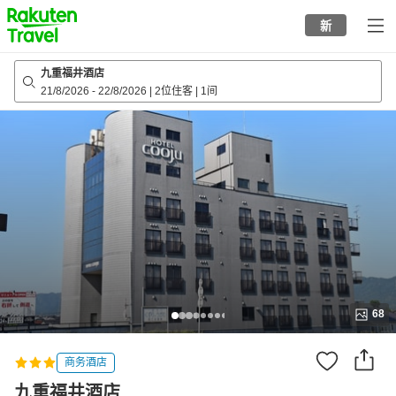
to
新
top
page
九重福井酒店
21/8/2026
-
22/8/2026
|
2位住客
|
1间
68
商务酒店
九重福井酒店