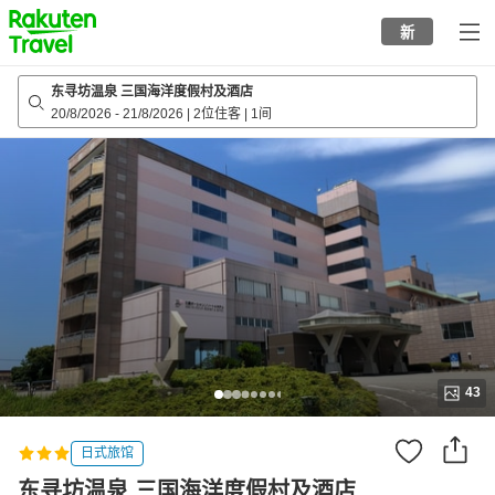
to
新
top
page
东寻坊温泉 三国海洋度假村及酒店
20/8/2026
-
21/8/2026
|
2位住客
|
1间
43
日式旅馆
东寻坊温泉 三国海洋度假村及酒店