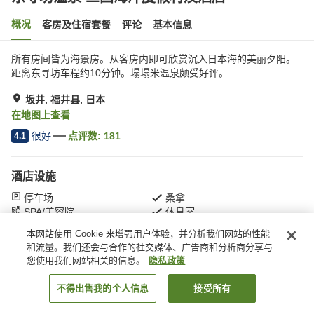
概况
客房及住宿套餐
评论
基本信息
所有房间皆为海景房。从客房内即可欣赏沉入日本海的美丽夕阳。
距离东寻坊车程约10分钟。塌塌米温泉颇受好评。
坂井, 福井县, 日本
在地图上查看
很好
点评数:
181
4.1
酒店设施
停车场
桑拿
SPA/美容院
休息室
本网站使用 Cookie 来增强用户体验，并分析我们网站的性能
和流量。我们还会与合作的社交媒体、广告商和分析商分享与
首页
日本
福井县
坂井
东寻坊温泉 三国海洋度假村及酒店
您使用我们网站相关的信息。
隐私政策
不得出售我的个人信息
接受所有
搜索客房