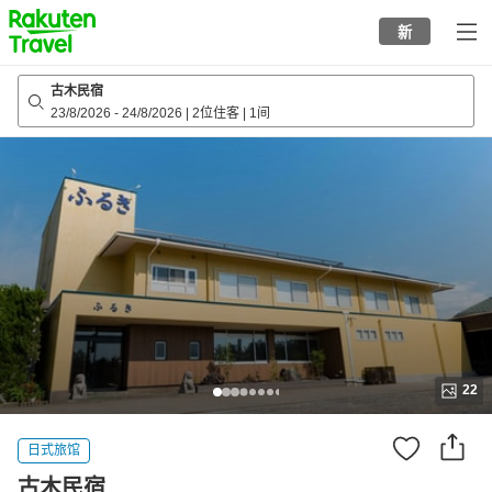
to
新
top
page
古木民宿
23/8/2026
-
24/8/2026
|
2位住客
|
1间
22
日式旅馆
古木民宿