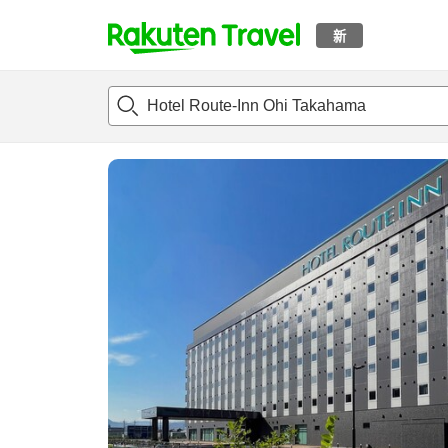
新
t
概况
客房及住宿套餐
评论
设施
o
p
P
a
g
e
_
s
e
a
r
c
h