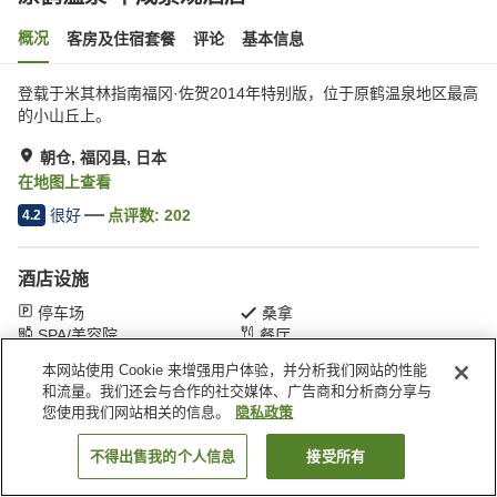
概况
客房及住宿套餐
评论
基本信息
登载于米其林指南福冈·佐贺2014年特别版，位于原鹤温泉地区最高
的小山丘上。
朝仓, 福冈县, 日本
在地图上查看
很好
点评数:
202
4.2
酒店设施
停车场
桑拿
SPA/美容院
餐厅
本网站使用 Cookie 来增强用户体验，并分析我们网站的性能
和流量。我们还会与合作的社交媒体、广告商和分析商分享与
首页
日本
福冈县
朝仓
原鹤温泉 平成景观酒店
您使用我们网站相关的信息。
隐私政策
不得出售我的个人信息
接受所有
搜索客房