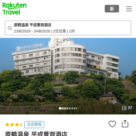
to
新
top
page
原鹤温泉 平成景观酒店
23/8/2026
-
24/8/2026
|
2位住客
|
1间
37
日式旅馆
原鹤温泉 平成景观酒店