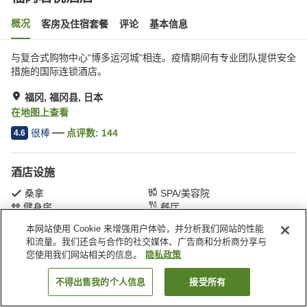
概况
客房及住宿套餐
评论
基本信息
与复合式购物中心“博多运河城“相连。疫情期间有专业团队提供安全
措施的国际连锁酒店。
福冈, 福冈县, 日本
在地图上查看
很棒
点评数:
144
4.6
酒店设施
桑拿
SPA/美容院
健身房
餐厅
本网站使用 Cookie 来增强用户体验，并分析我们网站的性能
和流量。我们还会与合作的社交媒体、广告商和分析商分享与
首页
日本
福冈县
福冈
福冈君悦酒店
您使用我们网站相关的信息。
隐私政策
不得出售我的个人信息
接受所有
搜索客房