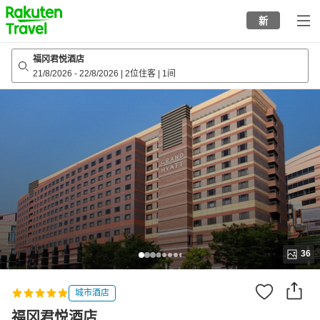
to
新
top
page
福冈君悦酒店
21/8/2026
-
22/8/2026
|
2位住客
|
1间
36
城市酒店
福冈君悦酒店