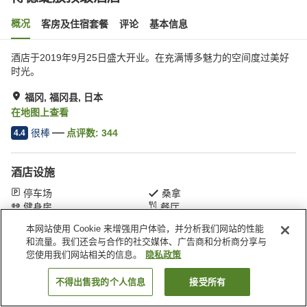
概况
客房及住宿套餐
评论
基本信息
酒店于2019年9月25日盛大开业。在充满博多魅力的空间度过美好
时光。
福冈, 福冈县, 日本
在地图上查看
很棒
点评数:
344
4.4
酒店设施
停车场
桑拿
健身房
餐厅
本网站使用 Cookie 来增强用户体验，并分析我们网站的性能
和流量。我们还会与合作的社交媒体、广告商和分析商分享与
首页
日本
福冈县
福冈
博德绽放顶级酒店
您使用我们网站相关的信息。
隐私政策
不得出售我的个人信息
接受所有
搜索客房