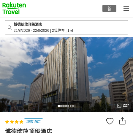
to
新
top
page
博德绽放顶级酒店
21/8/2026
-
22/8/2026
|
2位住客
|
1间
227
城市酒店
博德绽放顶级酒店