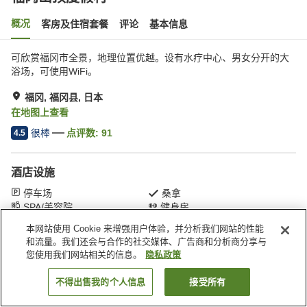
概况
客房及住宿套餐
评论
基本信息
可欣赏福冈市全景，地理位置优越。设有水疗中心、男女分开的大
浴场，可使用WiFi。
福冈, 福冈县, 日本
在地图上查看
很棒
点评数:
91
4.5
酒店设施
停车场
桑拿
SPA/美容院
健身房
本网站使用 Cookie 来增强用户体验，并分析我们网站的性能
和流量。我们还会与合作的社交媒体、广告商和分析商分享与
首页
日本
福冈县
福冈
福冈山顶度假村
您使用我们网站相关的信息。
隐私政策
不得出售我的个人信息
接受所有
搜索客房