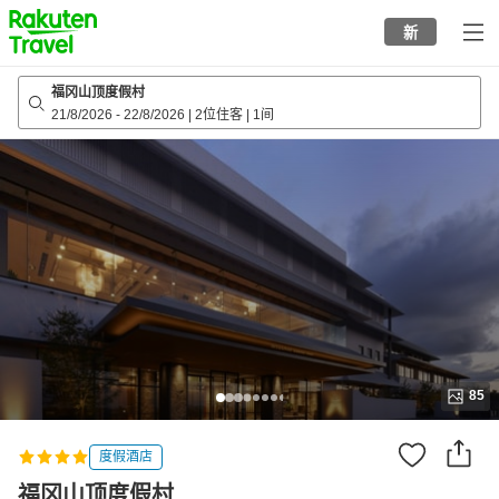
to
新
top
page
福冈山顶度假村
21/8/2026
-
22/8/2026
|
2位住客
|
1间
85
度假酒店
福冈山顶度假村