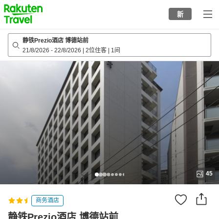
to
新
top
page
静铁Prezio酒店 博德站前
21/8/2026
-
22/8/2026
|
2位住客
|
1间
45
商务酒店
静铁Prezio酒店 博德站前