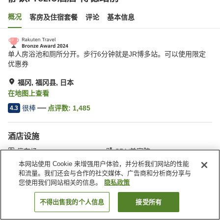
概况
客房及住宿套餐
评论
基本信息
单人房浴池和厕所分开。步行6分钟就是JR博多站。可以使用限定
优惠券
福冈, 福冈县, 日本
在地图上查看
很棒
点评数:
1,485
4.3
酒店设施
停车场
SPA/美容院
自动售货机
付费洗衣房
本网站使用 Cookie 来增强用户体验，并分析我们网站的性能
和流量。我们还会与合作的社交媒体、广告商和分析商分享与
您使用我们网站相关的信息。
隐私政策
首页
日本
福冈县
福冈
静铁Prezio酒店 博德站前
不得出售我的个人信息
接受所有
搜索客房