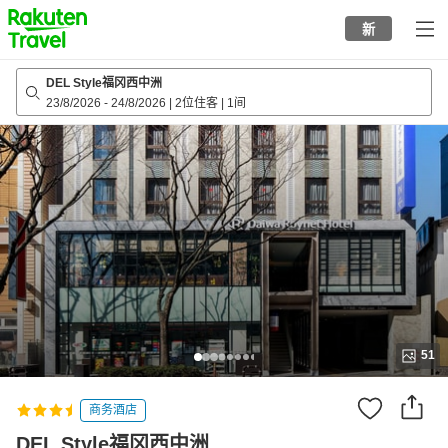
to
新
top
page
DEL Style福冈西中洲
23/8/2026
-
24/8/2026
|
2位住客
|
1间
51
商务酒店
DEL Style福冈西中洲