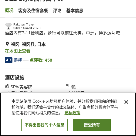
概况
客房及住宿套餐
评论
基本信息
酒店内有7-11便利店。步行可以前往天神，中洲，博多运河城
福冈, 福冈县, 日本
在地图上查看
很棒
点评数:
458
4.3
酒店设施
SPA/美容院
餐厅
自动售货机
便利店
本网站使用 Cookie 来增强用户体验，并分析我们网站的性能
和流量。我们还会与合作的社交媒体、广告商和分析商分享与
首页
日本
福冈县
福冈
DEL Style福冈西中洲
您使用我们网站相关的信息。
隐私政策
不得出售我的个人信息
接受所有
搜索客房