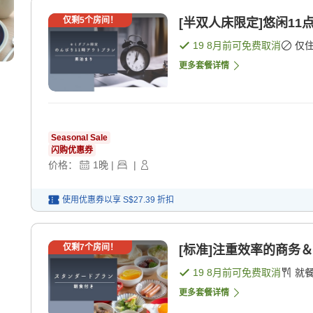
仅剩
5
个房间！
[半双人床限定]悠闲11
19 8月
前可免费取消
仅
更多套餐详情
Seasonal Sale
闪购优惠券
价格：
1
晚
|
|
使用优惠券以享
S$27.39
折扣
仅剩
7
个房间！
[标准]注重效率的商务＆
19 8月
前可免费取消
就
更多套餐详情