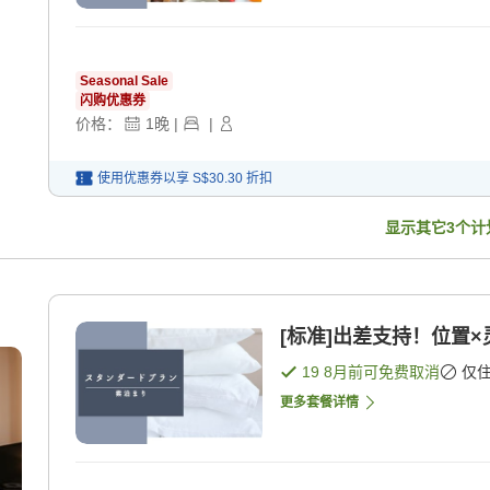
Seasonal Sale
闪购优惠券
价格：
1
晚
|
|
使用优惠券以享
S$30.30
折扣
显示其它
3
个计
[标准]出差支持！位置×
19 8月
前可免费取消
仅
更多套餐详情