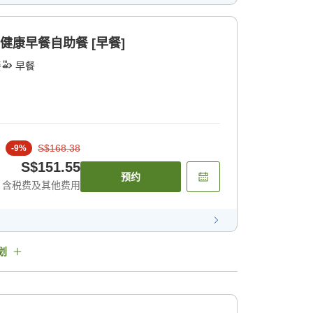
健康早餐自助餐 [早餐]
餐
早餐
S$168.38
-
9
%
S$151.55
预约
含税费及其他费用
划