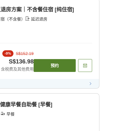
点退房方案｜不含餐住宿 [纯住宿]
住宿（不含餐）
延迟退房
S$152.19
-
9
%
S$136.98
预约
含税费及其他费用
健康早餐自助餐 [早餐]
餐
早餐