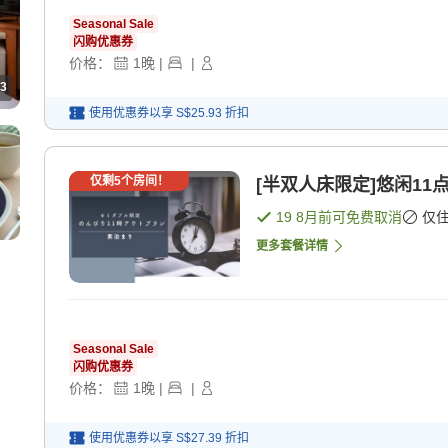
Seasonal Sale
闪购优惠券
价格：
1
晚
|
|
3
使用优惠券以享
S$25.93
折扣
仅剩
5
个房间！
[半双人床限定]悠闲11
19 8月
前可免费取消
仅
更多套餐详情
Seasonal Sale
闪购优惠券
价格：
1
晚
|
|
使用优惠券以享
S$27.39
折扣