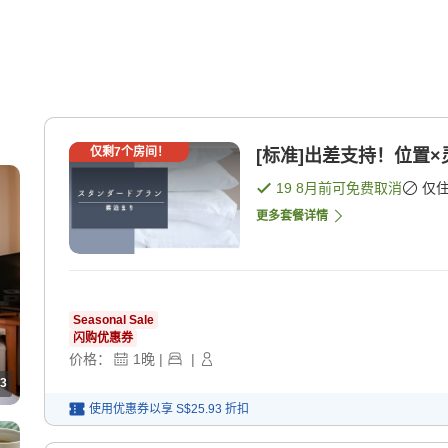
仅剩
7
个房间！
[标准]出差支持！位置×
19 8月
前可免费取消
仅
更多套餐详情
Seasonal Sale
闪购优惠券
价格：
1
晚
|
|
3
使用优惠券以享
S$25.93
折扣