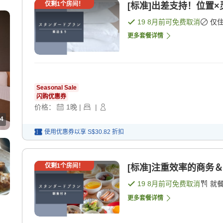
仅剩
1
个房间！
[标准]出差支持！位置×
19 8月
前可免费取消
仅
更多套餐详情
Seasonal Sale
闪购优惠券
价格：
1
晚
|
|
4
使用优惠券以享
S$30.82
折扣
仅剩
1
个房间！
[标准]注重效率的商务＆
19 8月
前可免费取消
就
更多套餐详情