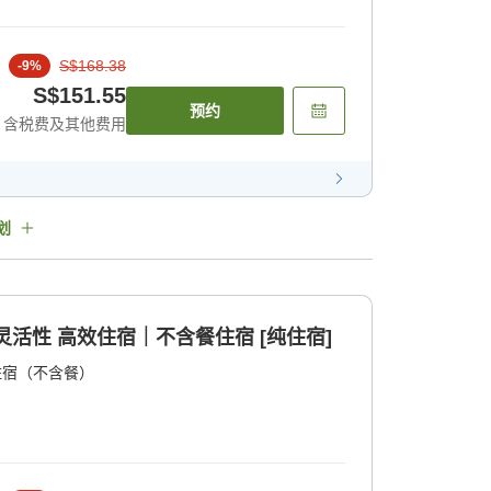
S$168.38
-
9
%
S$151.55
预约
含税费及其他费用
划
灵活性 高效住宿｜不含餐住宿 [纯住宿]
住宿（不含餐）