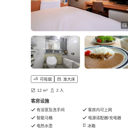
可吸烟
准大床
12 m²
2 人
客房设施
有浴室及洗手间
客房内可上网
智能马桶
电源适配器/充电器
电热水壶
冰箱