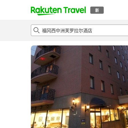
新
t
概况
客房及住宿套餐
评论
亮点
设施
o
p
P
a
g
e
_
s
e
a
r
c
h