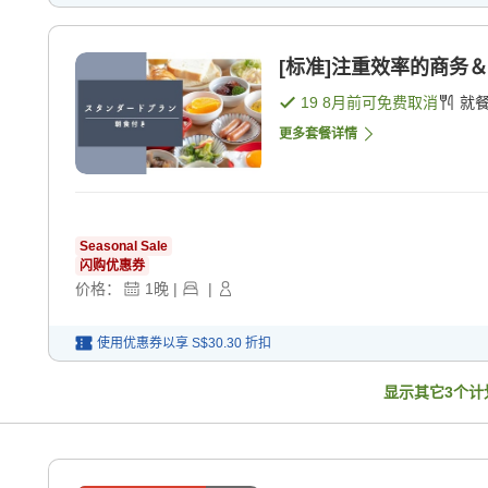
[标准]注重效率的商务＆
19 8月
前可免费取消
就
更多套餐详情
Seasonal Sale
闪购优惠券
价格：
1
晚
|
|
使用优惠券以享
S$30.30
折扣
显示其它
3
个计