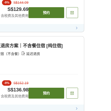
S$144.09
-
9
%
S$129.69
预约
含税费及其他费用
点退房方案｜不含餐住宿 [纯住宿]
住宿（不含餐）
延迟退房
S$152.19
-
9
%
S$136.98
预约
含税费及其他费用