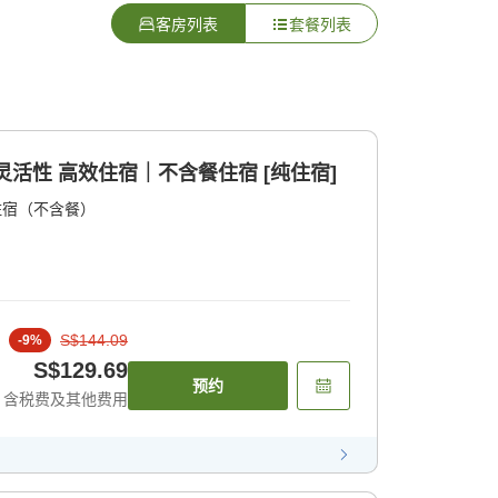
客房列表
套餐列表
灵活性 高效住宿｜不含餐住宿 [纯住宿]
住宿（不含餐）
S$144.09
-
9
%
S$129.69
预约
含税费及其他费用