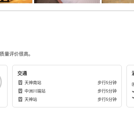
眠质量评价很高。
交通
天神南站
步行
5
分钟
中洲川端站
步行
5
分钟
天神站
步行
5
分钟