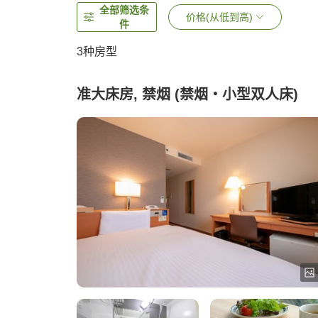
全部筛选条
价格(从低到高)
件
3
种房型
准大床房, 禁烟 (禁烟・小型双人床)