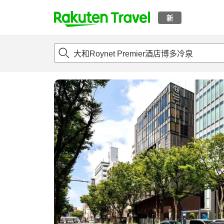
新
t
概况
客房及住宿套餐
评论
亮点
设施
o
p
P
a
g
e
_
s
e
a
r
c
h