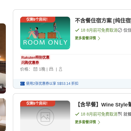
仅剩
9
个房间！
不含餐住宿方案 [纯住宿
18 8月
前可免费取消
仅
更多套餐详情
Rakuten特别优惠
闪购优惠券
价格：
1
晚
|
|
使用2张优惠券以享
S$53.14
折扣
6
仅剩
9
个房间！
【含早餐】Wine Sty
18 8月
前可免费取消
就
更多套餐详情