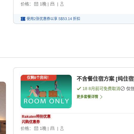
价格：
1
晚
|
|
使用2张优惠券以享
S$53.14
折扣
仅剩
8
个房间！
不含餐住宿方案 [纯住宿
18 8月
前可免费取消
仅
更多套餐详情
Rakuten特别优惠
闪购优惠券
价格：
1
晚
|
|