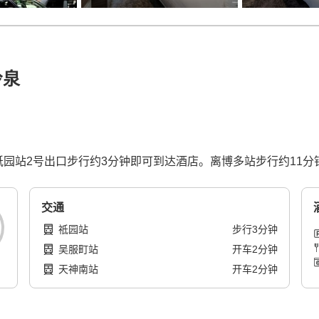
冷泉
园站2号出口步行约3分钟即可到达酒店。离博多站步行约11分
交通
祗园站
步行
3
分钟
吴服町站
开车
2
分钟
天神南站
开车
2
分钟