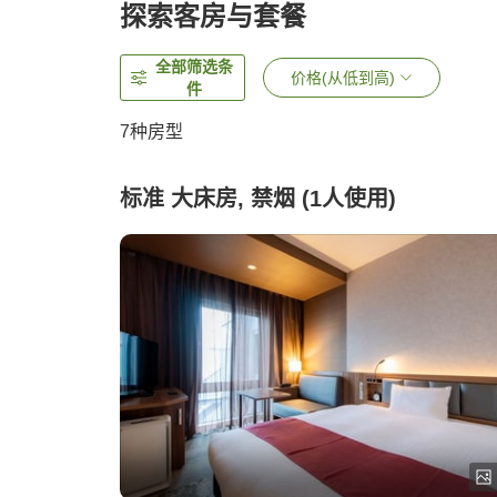
探索客房与套餐
全部筛选条
价格(从低到高)
件
7
种房型
标准 大床房, 禁烟 (1人使用)