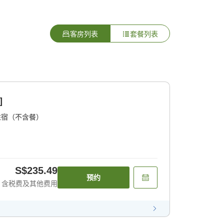
客房列表
套餐列表
]
住宿（不含餐）
S$235.49
预约
含税费及其他费用