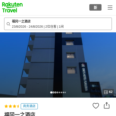
to
新
top
page
福冈一之酒店
23/8/2026
-
24/8/2026
|
2位住客
|
1间
62
商务酒店
福冈一之酒店