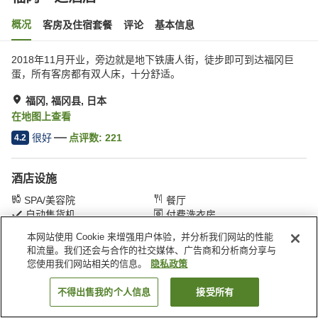
概况
客房及住宿套餐
评论
基本信息
2018年11月开业，旁边就是地下铁唐人街，徒步即可到达福冈巨
蛋，所有客房都有双人床，十分舒适。
福冈, 福冈县, 日本
在地图上查看
很好
点评数:
221
4.2
酒店设施
SPA/美容院
餐厅
自动售货机
付费洗衣房
本网站使用 Cookie 来增强用户体验，并分析我们网站的性能
和流量。我们还会与合作的社交媒体、广告商和分析商分享与
首页
日本
福冈县
福冈
福冈一之酒店
您使用我们网站相关的信息。
隐私政策
不得出售我的个人信息
接受所有
搜索客房