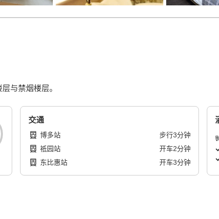
楼层与禁烟楼层。
交通
博多站
步行
3
分钟
祗园站
开车
2
分钟
东比惠站
开车
3
分钟