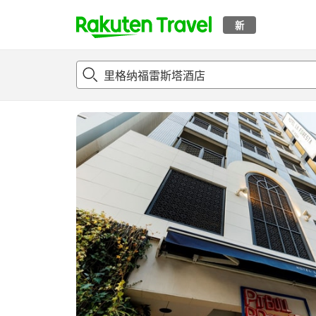
新
t
概况
客房及住宿套餐
评论
亮点
设施
o
p
P
a
g
e
_
s
e
a
r
c
h