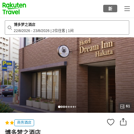
to
新
top
page
博多梦之酒店
22/8/2026
-
23/8/2026
|
2位住客
|
1间
61
商务酒店
博多梦之酒店