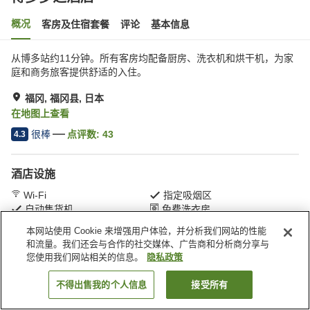
概况
客房及住宿套餐
评论
基本信息
从博多站约11分钟。所有客房均配备厨房、洗衣机和烘干机，为家
庭和商务旅客提供舒适的入住。
福冈, 福冈县, 日本
在地图上查看
很棒
点评数:
43
4.3
酒店设施
Wi-Fi
指定吸烟区
自动售货机
免费洗衣房
本网站使用 Cookie 来增强用户体验，并分析我们网站的性能
和流量。我们还会与合作的社交媒体、广告商和分析商分享与
首页
日本
福冈县
福冈
博多梦之酒店
您使用我们网站相关的信息。
隐私政策
不得出售我的个人信息
接受所有
搜索客房