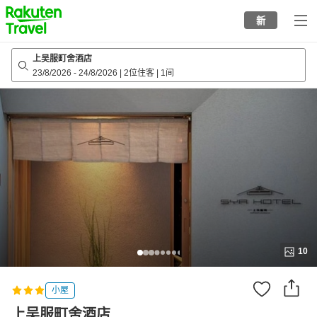
to
新
top
page
上吴服町舍酒店
23/8/2026
-
24/8/2026
|
2位住客
|
1间
10
小屋
上吴服町舍酒店