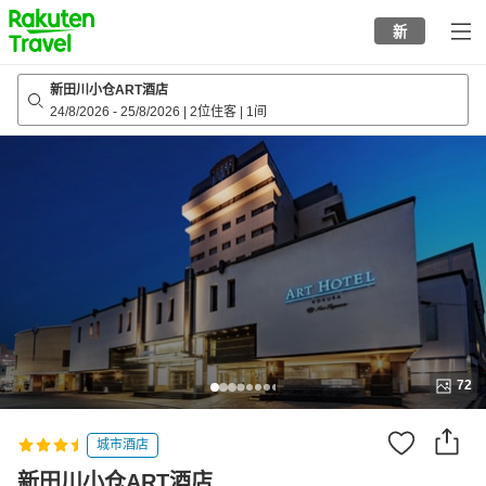
to
新
top
page
新田川小仓ART酒店
24/8/2026
-
25/8/2026
|
2位住客
|
1间
72
城市酒店
新田川小仓ART酒店