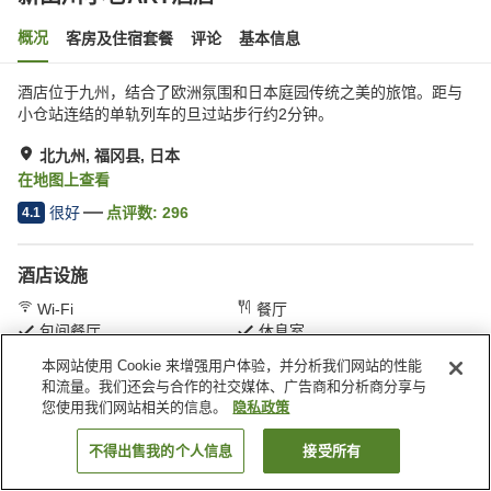
概况
客房及住宿套餐
评论
基本信息
酒店位于九州，结合了欧洲氛围和日本庭园传统之美的旅馆。距与
小仓站连结的单轨列车的旦过站步行约2分钟。
北九州, 福冈县, 日本
在地图上查看
很好
点评数:
296
4.1
酒店设施
Wi-Fi
餐厅
包间餐厅
休息室
本网站使用 Cookie 来增强用户体验，并分析我们网站的性能
和流量。我们还会与合作的社交媒体、广告商和分析商分享与
首页
日本
福冈县
北九州
新田川小仓ART酒店
您使用我们网站相关的信息。
隐私政策
不得出售我的个人信息
接受所有
搜索客房