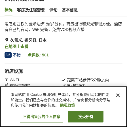
概况
客房及住宿套餐
评论
基本信息
酒店距西铁久留米站步行约2分钟。商务出行和观光都很方便。酒店
有自己的官网，WiFi完备，免费VOD视频点播
久留米, 福冈县, 日本
在地图上查看
不错
点评数:
561
3.6
酒店设施
Wi-Fi
距离车站步行5分钟之内
SPA/美容院
自动售货机
本网站使用 Cookie 来增强用户体验，并分析我们网站的性能
和流量。我们还会与合作的社交媒体、广告商和分析商分享与
首页
日本
福冈县
久留米
久留米安南酒店
您使用我们网站相关的信息。
隐私政策
不得出售我的个人信息
接受所有
搜索客房