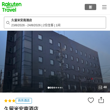
to
新
top
page
久留米安南酒店
23/8/2026
-
24/8/2026
|
2位住客
|
1间
48
商务酒店
久留米安南酒店