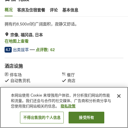
概况
客房及住宿套餐
评论
基本信息
拥有约8,500㎡的广阔面积，寂静又舒适。
宗像, 福冈县, 日本
在地图上查看
出类拔萃
点评数:
62
4.7
酒店设施
停车场
餐厅
自动售货机
商店
本网站使用 Cookie 来增强用户体验，并分析我们网站的性能
首页
日本
福冈县
宗像
御宿 花蕨
和流量。我们还会与合作的社交媒体、广告商和分析商分享与
您使用我们网站相关的信息。
隐私政策
不得出售我的个人信息
接受所有
搜索客房