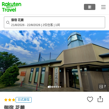
to
新
top
page
御宿 花蕨
21/8/2026
-
22/8/2026
|
2位住客
|
1间
7
日式旅馆
御宿 花蕨